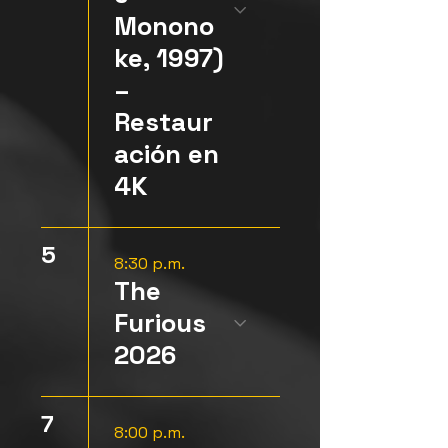
Monono
ke, 1997)
–
Restaur
ación en
4K
5
8:30 p.m.
The
Furious
2026
7
8:00 p.m.