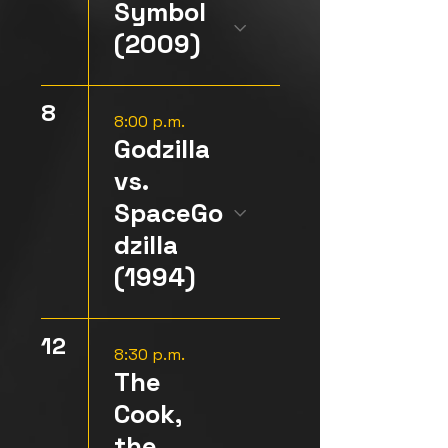
Symbol
(2009)
8
8:00 p.m.
Godzilla
vs.
SpaceGo
dzilla
(1994)
12
8:30 p.m.
The
Cook,
the