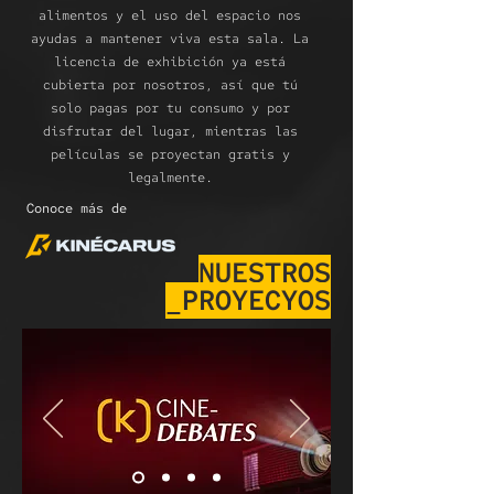
alimentos y el uso del espacio nos
ayudas a mantener viva esta sala. La
licencia de exhibición ya está
cubierta por nosotros, así que tú
solo pagas por tu consumo y por
disfrutar del lugar, mientras las
películas se proyectan gratis y
legalmente.
Conoce más de
NUESTROS
PROYECYOS_