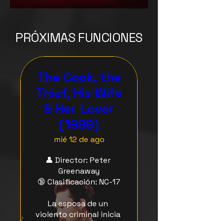
PRÓXIMAS FUNCIONES
The Cook, the
Thief, His Wife
& Her Lover
(1989)
mié 12 de ago
👤 Director: Peter 
Greenaway

🔞 Clasificación: NC-17

La esposa de un 
violento criminal inicia 