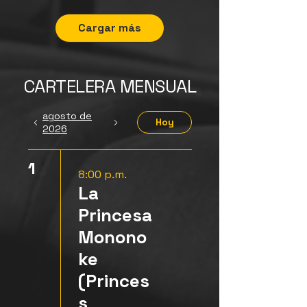
Cargar más
CARTELERA MENSUAL
agosto de
Hoy
2026
1
8:00 p.m.
La
Princesa
Monono
ke
(Princes
s