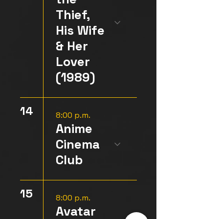
Thief,
His Wife
& Her
Lover
(1989)
14
8:00 p.m.
Anime
Cinema
Club
15
8:00 p.m.
Avatar