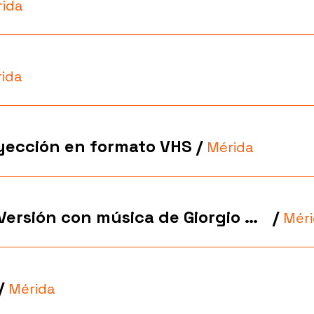
ida
ida
oyección en formato VHS
/
Mérida
Metrópolis (1927) – Versión con música de Giorgio Moroder
/
Mér
/
Mérida