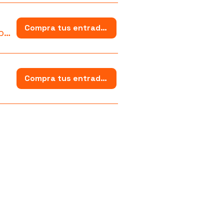
Compra tus entradas
Cinépolis Mérida Altabrisa
Compra tus entradas