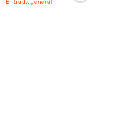
Entrada general
Leer más
Precio
$105.00
+$2.63 de comisión de servicio de
entradas
Compartir este evento
9992561884
Hola@kunetaller.com