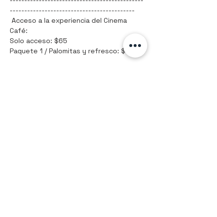
-------------------------------------------
 Acceso a la experiencia del Cinema 
Café:
Solo acceso: $65
Paquete 1 / Palomitas y refresco: $80
Mostrar más
Compartir este evento
9992561884
Hola@kunetaller.com