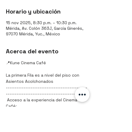
Horario y ubicación
15 nov 2025, 8:30 p.m. – 10:30 p.m.
Mérida, Av. Colón 363J, García Ginerés,
97070 Mérida, Yuc., México
Acerca del evento
📍Kune Cinema Café 
La primera Fila es a nivel del piso con 
Asientos Acolchonados
----------------------------------------------
-------------------------------------------
 Acceso a la experiencia del Cinema 
Café:
Por Majora's Ink: $100
Solo acceso: $65
Paquete 1 / Palomitas y refresco: $80