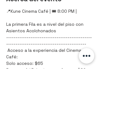
📍Kune Cinema Café | 🎟️ 8:00 PM |
La primera Fila es a nivel del piso con 
Asientos Acolchonados
----------------------------------------------
-------------------------------------------
 Acceso a la experiencia del Cinema 
Café:
Solo acceso: $65
Paquete 1 / Palomitas y refresco: $80
Mostrar más
Compartir este evento