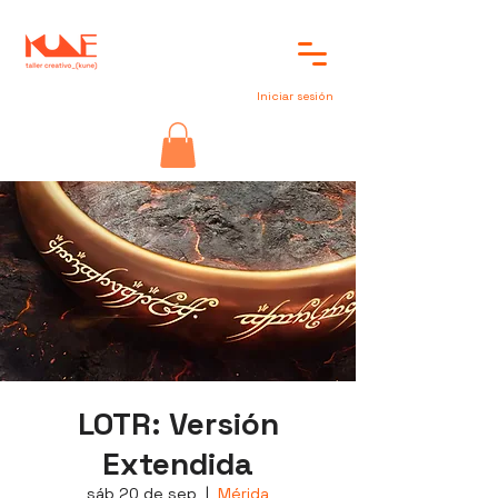
Iniciar sesión
LOTR: Versión
Extendida
sáb 20 de sep
  |  
Mérida