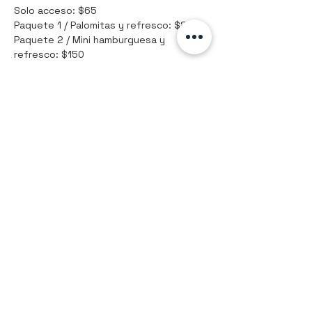
Solo acceso: $65
Paquete 1 / Palomitas y refresco: $80
Paquete 2 / Mini hamburguesa y 
refresco: $150
Compartir este evento
9992561884
Hola@kunetaller.com
Mérida, Yuc., México