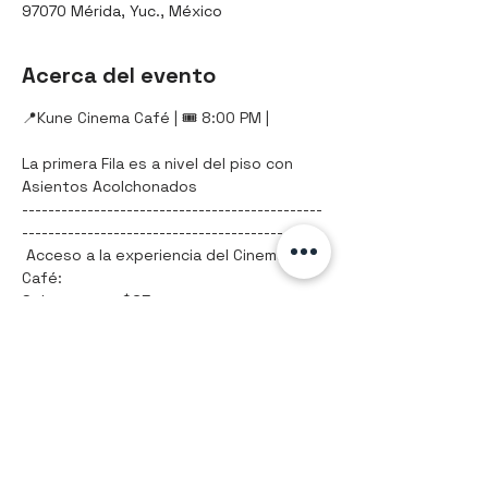
97070 Mérida, Yuc., México
Acerca del evento
📍Kune Cinema Café | 🎟️ 8:00 PM |
La primera Fila es a nivel del piso con 
Asientos Acolchonados
----------------------------------------------
-------------------------------------------
 Acceso a la experiencia del Cinema 
Café:
Solo acceso: $65
Paquete 1 / Palomitas y refresco: $80
Mostrar más