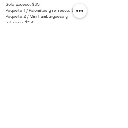
Solo acceso: $65
Paquete 1 / Palomitas y refresco: $80
Paquete 2 / Mini hamburguesa y 
refresco: $150
Compartir este evento
9992561884
Hola@kunetaller.com
Mérida, Yuc., México