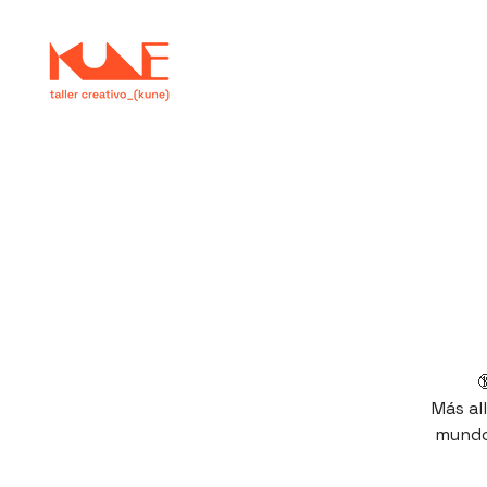

Más all
mundo: