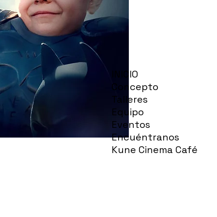
INICIO
Concepto
Talleres
Equipo
Eventos
Encuéntranos
Kune Cinema Café