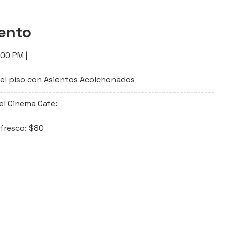
vento
:00 PM |
l del piso con Asientos Acolchonados
-------------------------------------------------------------
el Cinema Café:
efresco: $80