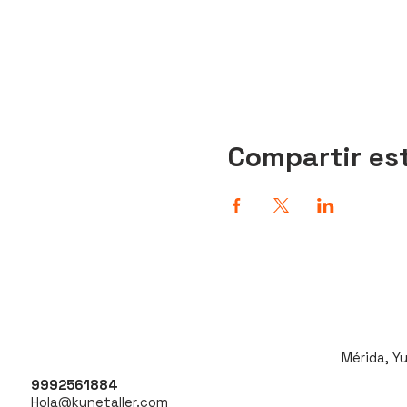
Compartir es
Mérida, Y
9992561884
Hola@kunetaller.com