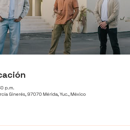
cación
30 p.m.
rcía Ginerés, 97070 Mérida, Yuc., México