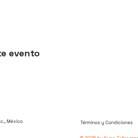
te evento
uc., México
Términos y Condiciones
© 2025 by Kune Taller cre