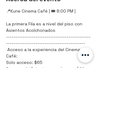
📍Kune Cinema Café | 🎟️ 8:00 PM |
La primera Fila es a nivel del piso con 
Asientos Acolchonados
----------------------------------------------
-------------------------------------------
 Acceso a la experiencia del Cinema 
Café:
Solo acceso: $65
Paquete 1 / Palomitas y refresco: $80
Mostrar más
Compartir este evento