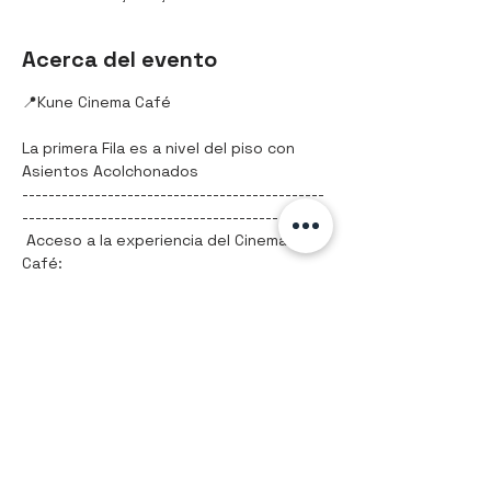
Acerca del evento
📍Kune Cinema Café 
La primera Fila es a nivel del piso con 
Asientos Acolchonados
----------------------------------------------
-------------------------------------------
 Acceso a la experiencia del Cinema 
Café:
Solo acceso: $65
Paquete 1 / Palomitas y bebida: $85
Mostrar más
Compartir este evento