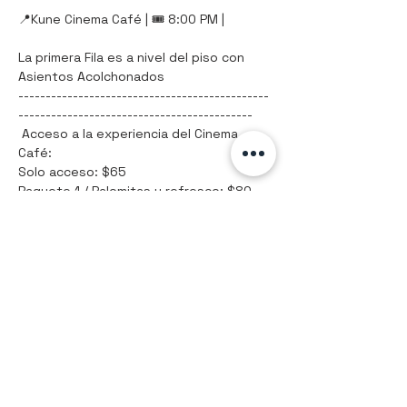
📍Kune Cinema Café | 🎟️ 8:00 PM |
La primera Fila es a nivel del piso con 
Asientos Acolchonados
----------------------------------------------
-------------------------------------------
 Acceso a la experiencia del Cinema 
Café:
Solo acceso: $65
Paquete 1 / Palomitas y refresco: $80
Mostrar más
Compartir este evento