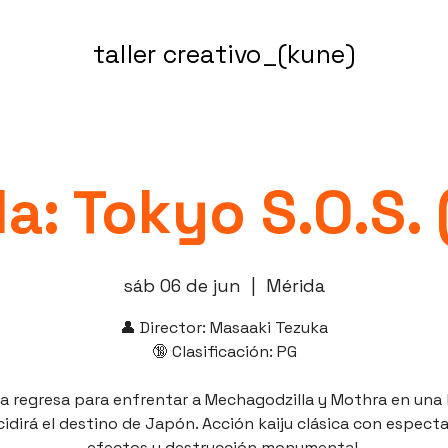
taller creativo_(kune)
la: Tokyo S.O.S.
sáb 06 de jun
  |  
Mérida
👤 Director: Masaaki Tezuka
🔞 Clasificación: PG
la regresa para enfrentar a Mechagodzilla y Mothra en una 
idirá el destino de Japón. Acción kaiju clásica con espect
efectos y destrucción monumental.