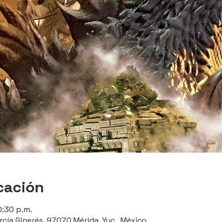
cación
0:30 p.m.
rcía Ginerés, 97070 Mérida, Yuc., México