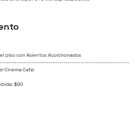
vento
l del piso con Asientos Acolchonados
-------------------------------------------------------------
el Cinema Café:
ebida: $90