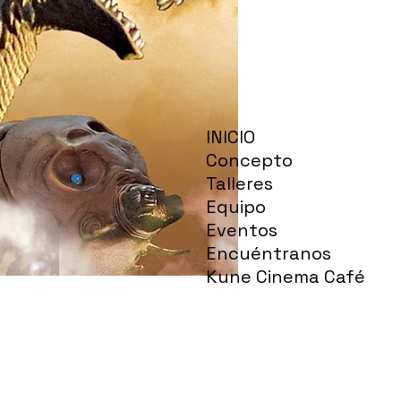
INICIO
Concepto
Talleres
Equipo
Eventos
Encuéntranos
Kune Cinema Café