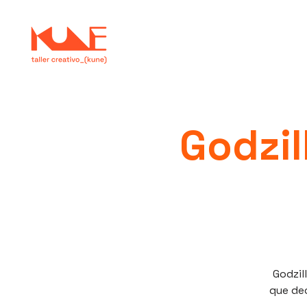
Godzil
Godzil
que dec