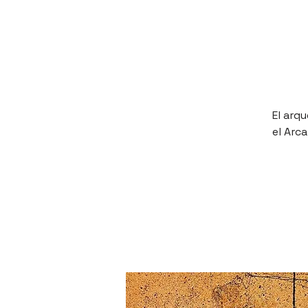
El arq
el Arca