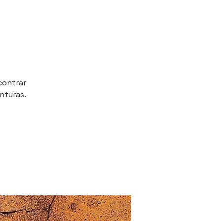
contrar
enturas.