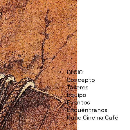
INICIO
Concepto
Talleres
Equipo
Eventos
Encuéntranos
Kune Cinema Café