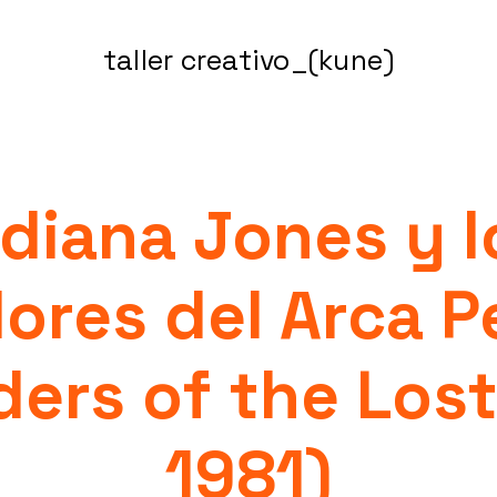
taller creativo_(kune)
ndiana Jones y l
ores del Arca P
ders of the Lost
1981)