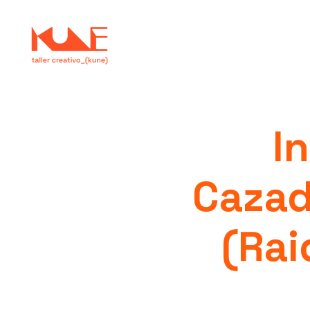
I
Cazad
(Rai