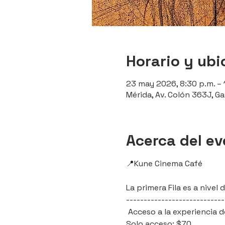
Horario y ubi
23 may 2026, 8:30 p.m. – 
Mérida, Av. Colón 363J, Ga
Acerca del e
📍Kune Cinema Café 
La primera Fila es a nive
----------------------------
 Acceso a la experiencia d
Solo acceso: $70