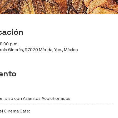
cación
11:00 p.m.
rcía Ginerés, 97070 Mérida, Yuc., México
vento
l del piso con Asientos Acolchonados
-------------------------------------------------------------
el Cinema Café: