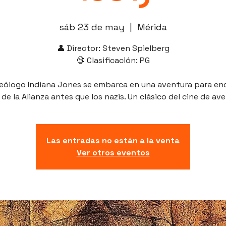
sáb 23 de may
  |  
Mérida
👤 Director: Steven Spielberg
🔞 Clasificación: PG
ueólogo Indiana Jones se embarca en una aventura para en
 de la Alianza antes que los nazis. Un clásico del cine de av
Las entradas no están a la venta
Ver otros eventos