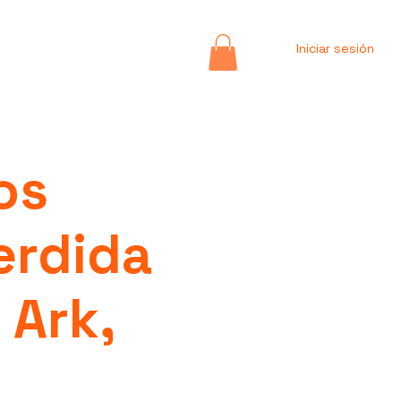
Iniciar sesión
os
erdida
 Ark,