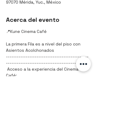
97070 Mérida, Yuc., México
Acerca del evento
📍Kune Cinema Café 
La primera Fila es a nivel del piso con 
Asientos Acolchonados
----------------------------------------------
-------------------------------------------
 Acceso a la experiencia del Cinema 
Café:
Solo acceso: $70
Paquete 1 / Palomitas y bebida: $90
Mostrar más
Compartir este evento