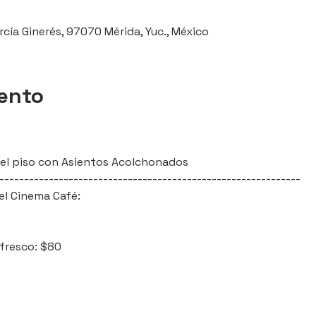
rcía Ginerés, 97070 Mérida, Yuc., México
vento
l del piso con Asientos Acolchonados
-------------------------------------------------------------
el Cinema Café:
efresco: $80