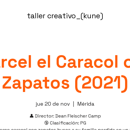
taller creativo_(kune)
rcel el Caracol 
Zapatos (2021)
jue 20 de nov
  |  
Mérida
👤 Director: Dean Fleischer Camp
🔞 Clasificación: PG
ierno caracol con zapatos busca a su familia perdida en un 