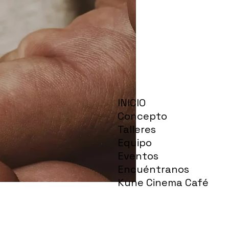
INICIO
Concepto
Talleres
Equipo
Eventos
Encuéntranos
Kune Cinema Café