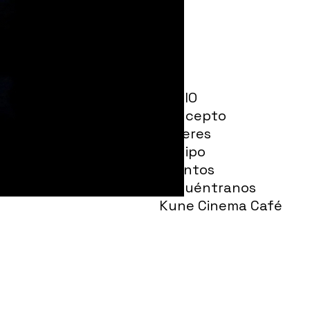
INICIO
Concepto
Talleres
Equipo
Eventos
Encuéntranos
Kune Cinema Café