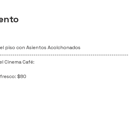
vento
l del piso con Asientos Acolchonados
-------------------------------------------------------------
el Cinema Café:
efresco: $80