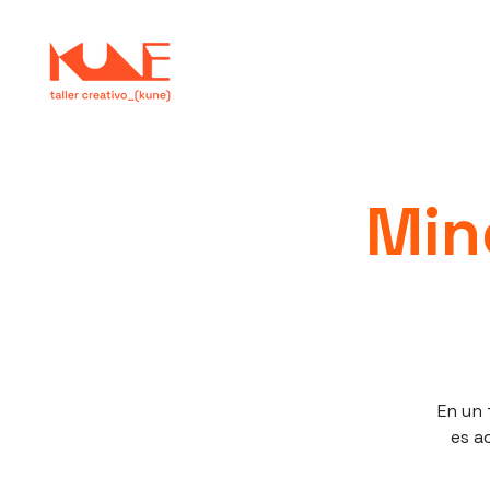
Min
En un 
es a