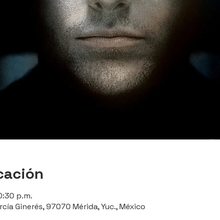
cación
0:30 p.m.
rcía Ginerés, 97070 Mérida, Yuc., México