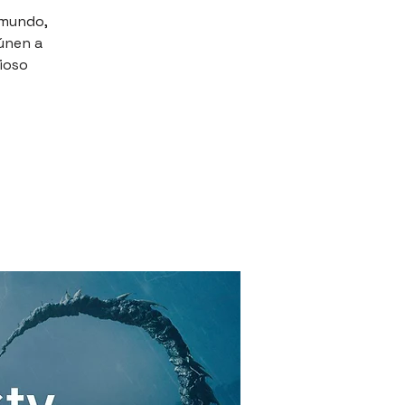
 mundo,
eúnen a
rioso