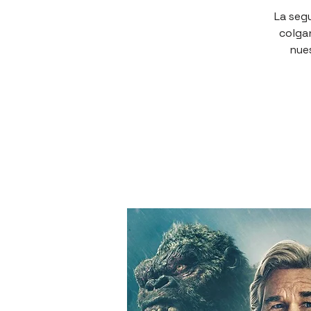
La seg
colgan
nues