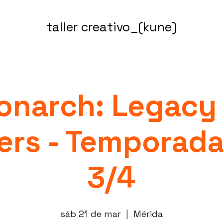
taller creativo_(kune)
narch: Legacy
rs - Temporada 
3/4
sáb 21 de mar
  |  
Mérida