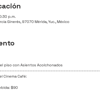
cación
0:30 p.m.
rcía Ginerés, 97070 Mérida, Yuc., México
vento
l del piso con Asientos Acolchonados
-------------------------------------------------------------
el Cinema Café:
ebida: $90