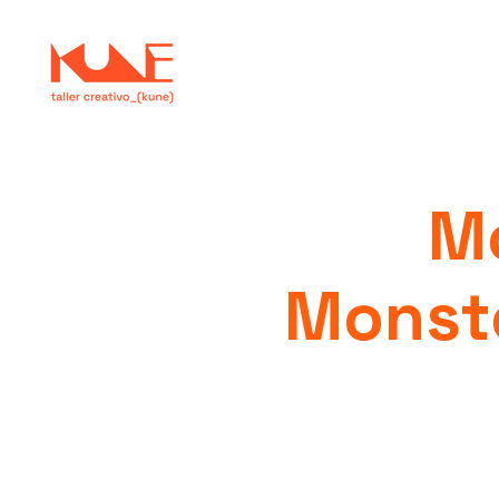
Mo
Monste