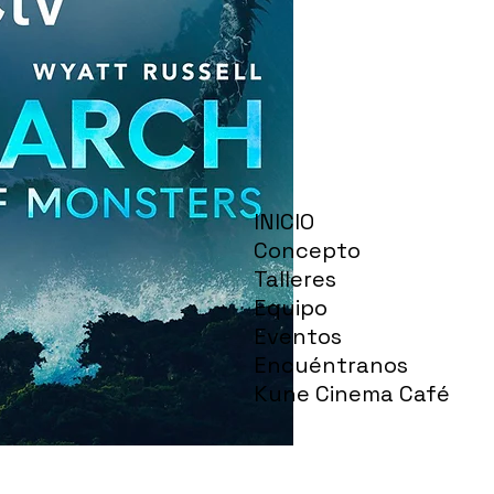
INICIO
Concepto
Talleres
Equipo
Eventos
Encuéntranos
Kune Cinema Café