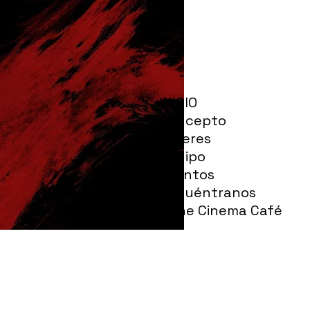
INICIO
Concepto
Talleres
Equipo
Eventos
Encuéntranos
Kune Cinema Café