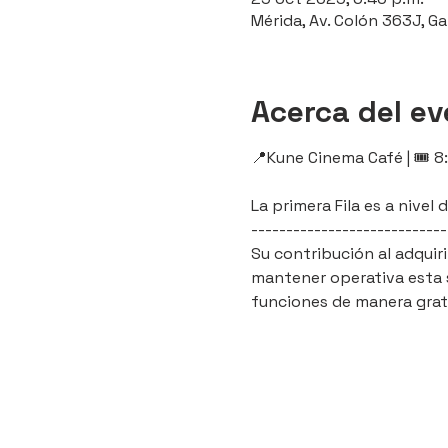
Mérida, Av. Colón 363J, Ga
Acerca del e
📍Kune Cinema Café | 🎟️ 8
La primera Fila es a nive
----------------------------
Su contribución al adquir
mantener operativa esta s
funciones de manera grat