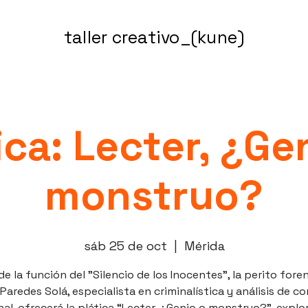
taller creativo_(kune)
ica: Lecter, ¿Ge
monstruo?
sáb 25 de oct
  |  
Mérida
de la función del "Silencio de los Inocentes", la perito fore
Paredes Solá, especialista en criminalística y análisis de c
nal, ofrecerá la plática “Lecter, ¿Genio o monstruo?”, expl