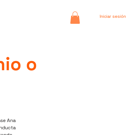
Iniciar sesión
nio o
nse Ana
onducta
orando