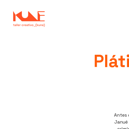
Plát
Antes 
Janué 
crimi