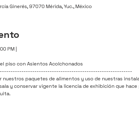
rcía Ginerés, 97070 Mérida, Yuc., México
vento
:00 PM |
l del piso con Asientos Acolchonados
-------------------------------------------------------------
ir nuestros paquetes de alimentos y uso de nuestras instal
ala y conservar vigente la licencia de exhibición que hace 
uita.