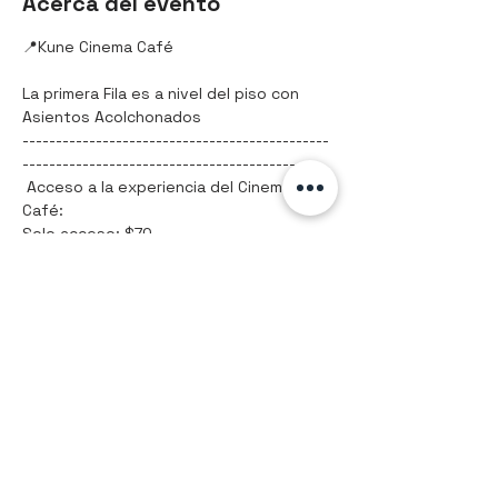
Acerca del evento
📍Kune Cinema Café 
La primera Fila es a nivel del piso con 
Asientos Acolchonados
----------------------------------------------
-------------------------------------------
 Acceso a la experiencia del Cinema 
Café:
Solo acceso: $70
Paquete 1 / Palomitas y bebida: $90
Mostrar más
Compartir este evento