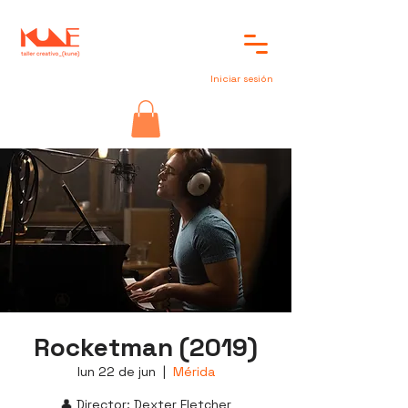
Iniciar sesión
Rocketman (2019)
lun 22 de jun
  |  
Mérida
👤 Director: Dexter Fletcher