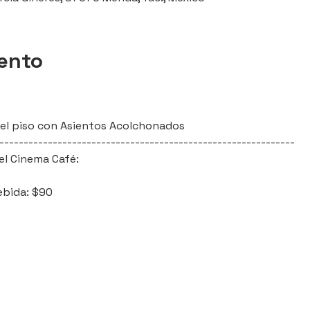
vento
l del piso con Asientos Acolchonados
-------------------------------------------------------------
el Cinema Café:
ebida: $90