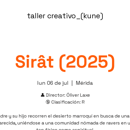
taller creativo_(kune)
Sirât (2025)
lun 06 de jul
  |  
Mérida
👤 Director: Óliver Laxe
🔞 Clasificación: R
dre y su hijo recorren el desierto marroquí en busca de una
recida, uniéndose a una comunidad nómada de ravers en u
tan físico como espiritual.