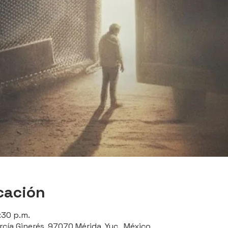
cación
:30 p.m.
rcía Ginerés, 97070 Mérida, Yuc., México