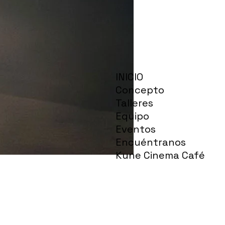
INICIO
Concepto
Talleres
Equipo
Eventos
Encuéntranos
Kune Cinema Café