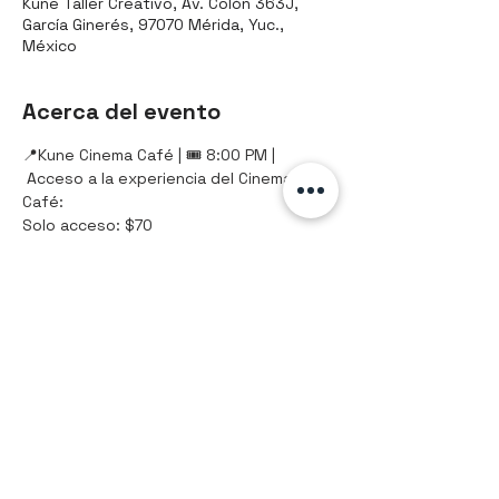
Kune Taller Creativo, Av. Colón 363J,
García Ginerés, 97070 Mérida, Yuc.,
México
Acerca del evento
📍Kune Cinema Café | 🎟️ 8:00 PM |
 Acceso a la experiencia del Cinema 
Café:
Solo acceso: $70
Paquete 1 / Palomitas y refresco: $90
Paquete 2 / Mini hamburguesa y 
refresco: $170
Compartir este evento