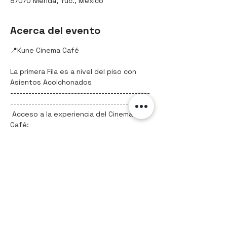
97070 Mérida, Yuc., México
Acerca del evento
📍Kune Cinema Café 
La primera Fila es a nivel del piso con 
Asientos Acolchonados
----------------------------------------------
-------------------------------------------
 Acceso a la experiencia del Cinema 
Café:
Solo acceso: $70
Paquete 1 / Palomitas y bebida: $90
Mostrar más
Compartir este evento